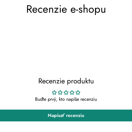
Potvrďte svoj vek
Recenzie e-shopu
Máte 18 rokov alebo viac?
Nie, nie som.
Áno, som
Recenzie produktu
Buďte prvý, kto napíše recenziu
Napísať recenziu