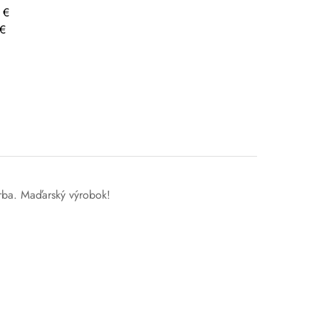
 €
 €
arba. Maďarský výrobok!