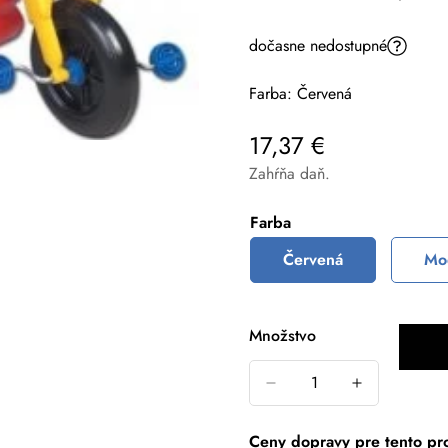
dočasne nedostupné
Farba:
Červená
17,37 €
Bežná
cena
Zahŕňa daň.
Farba
Červená
Mo
Množstvo
Ceny dopravy pre tento pr