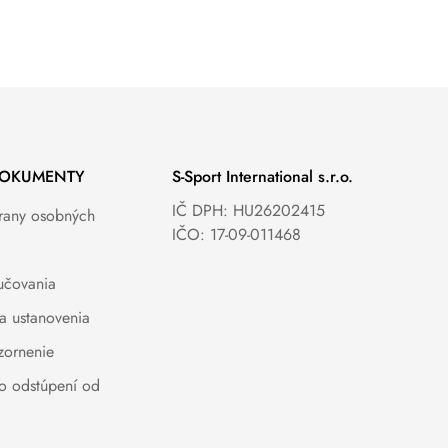
DOKUMENTY
S-Sport International s.r.o.
IČ DPH: HU26202415
rany osobných
IČO: 17-09-011468
učovania
a ustanovenia
zornenie
 o odstúpení od