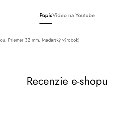
Popis
Video na Youtube
Potvrďte svoj vek
nou. Priemer 32 mm. Maďarský výrobok!
Máte 18 rokov alebo viac?
Nie, nie som.
Áno, som
Recenzie e-shopu