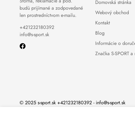
Storná, reklamácie a pod.
Domovská stránka
budú prijímané a zodpovedané
Webový obchod
len prostredníctvom e-mailu.
Kontakt
+421232180392
Blog
info@s-sport.sk
Informácie o doruč
Značka S-SPORT a 
© 2025 s-sport.sk +421232180392 - info@s-sport.sk
Horolezecké lano 6m Hemp 32 mm
99,09 €
105,53 €
Výpredajová
Bežná
cena
cena