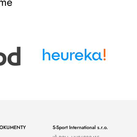
eme
DOKUMENTY
S-Sport International s.r.o.