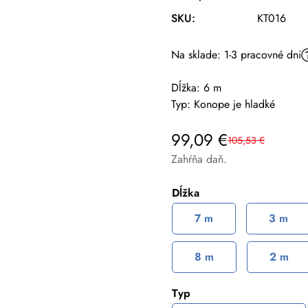
SKU:
KT016
Na sklade: 1-3 pracovné dni
Dĺžka:
6 m
Typ:
Konope je hladké
99,09 €
105,53 €
Výpredajová
Bežná
cena
cena
Zahŕňa daň.
Dĺžka
7 m
3 m
8 m
2 m
Typ