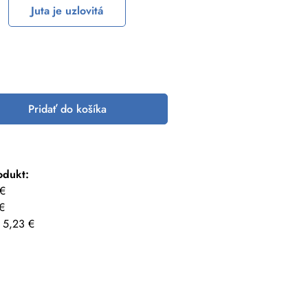
Juta je uzlovitá
Pridať do košíka
odukt:
 €
€
 5,23 €