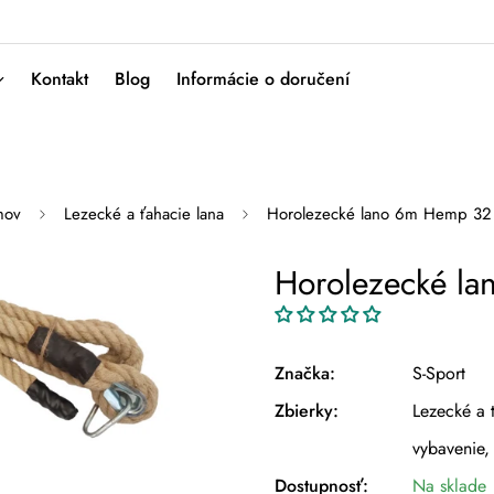
Kontakt
Blog
Informácie o doručení
mov
Lezecké a ťahacie lana
Horolezecké lano 6m Hemp 3
Horolezecké l
Značka:
S-Sport
Zbierky:
Lezecké a 
vybavenie,
Dostupnosť:
Na sklade