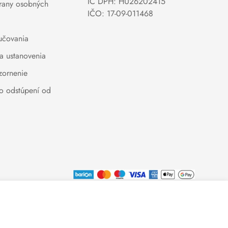
IČ DPH: HU26202415
rany osobných
IČO: 17-09-011468
učovania
a ustanovenia
zornenie
 o odstúpení od
Vyberte
Pridať do košíka
si
svoje